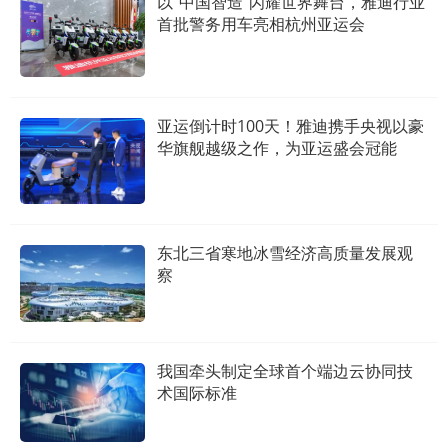
以“中国智造”闪耀世界舞台，雅迪行业
首批警务用车亮相杭州亚运会
亚运倒计时100天！雅迪携手央视以豪
华旗舰越级之作，为亚运盛会冠能
东北三省寒地冰雪经济高质量发展观
察
我国牵头制定全球首个端边云协同技
术国际标准